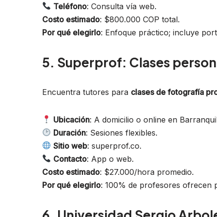
Teléfono
: Consulta vía web.
Costo estimado
: $800.000 COP total.
Por qué elegirlo
: Enfoque práctico; incluye po
5. Superprof: Clases person
Encuentra tutores para
clases de fotografía pr
Ubicación
: A domicilio o online en Barranquil
Duración
: Sesiones flexibles.
Sitio web
: superprof.co.
Contacto
: App o web.
Costo estimado
: $27.000/hora promedio.
Por qué elegirlo
: 100% de profesores ofrecen pr
6. Universidad Sergio Arbo