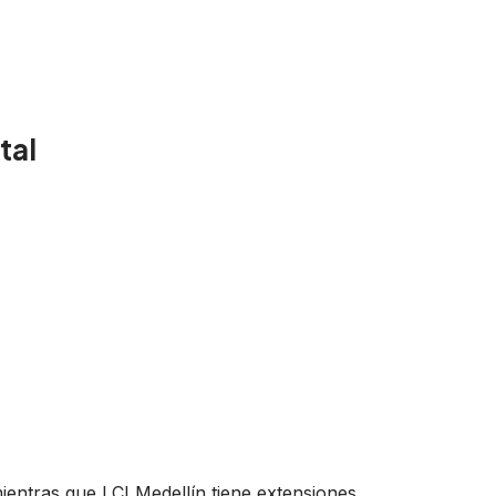
tal
mientras que LCI Medellín tiene extensiones